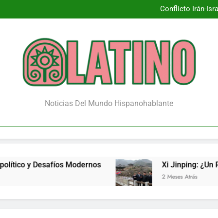
Conflicto Irán-Is
Xi Jinpin
¿Renace la 
Conflicto Irán-Is
Xi Jinpin
¿Renace la 
Noticias Del Mundo Hispanohablante
afíos Modernos
Xi Jinping: ¿Un Puente de Cam
2 Meses Atrás