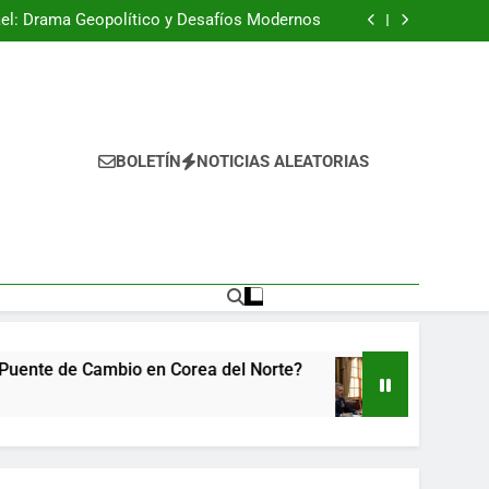
Fugitivo del lujo atrapado en Islas Canarias
rael: Drama Geopolítico y Desafíos Modernos
g: ¿Un Puente de Cambio en Corea del Norte?
Paz Cubano-Americana en el Tablero Global?
Fugitivo del lujo atrapado en Islas Canarias
rael: Drama Geopolítico y Desafíos Modernos
g: ¿Un Puente de Cambio en Corea del Norte?
Paz Cubano-Americana en el Tablero Global?
BOLETÍN
NOTICIAS ALEATORIAS
mbio en Corea del Norte?
¿Renace la Paz Cuba
2 Meses Atrás