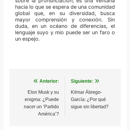
sobre la pronunciación; es una ventana
hacia lo que se espera de una comunidad
global que, en su diversidad, busca
mayor comprensión y conexión. Sin
duda, en un océano de diferencias, el
lenguaje suyo y mío puede ser un faro o
un espejo.
Anterior:
Siguiente:
Navegación
Elon Musk y su
Kilmar Ábrego-
de
enigma: ¿Puede
García: ¿Por qué
nacer un ‘Partido
sigue sin libertad?
entradas
América’?