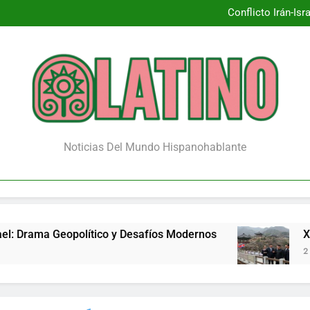
Conflicto Irán-Is
Xi Jinpin
¿Renace la 
Conflicto Irán-Is
Xi Jinpin
¿Renace la 
Noticias Del Mundo Hispanohablante
ama Geopolítico y Desafíos Modernos
Xi Jinpin
2 Meses Atrá