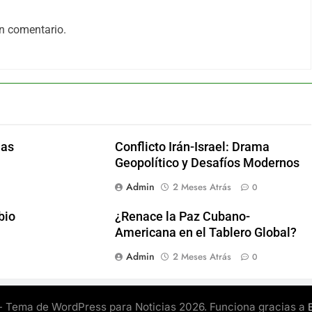
n comentario.
las
Conflicto Irán-Israel: Drama
Geopolítico y Desafíos Modernos
Admin
2 Meses Atrás
0
bio
¿Renace la Paz Cubano-
Americana en el Tablero Global?
Admin
2 Meses Atrás
0
 Tema de WordPress para Noticias 2026. Funciona gracias a