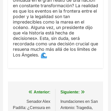
olvidada en el gran relato de una nación
en constante transformación? La realidad
es que los eventos en la frontera entre el
poder y la legalidad son tan
impredecibles como la marea en el
océano. Alguna vez, un presidente dijo
que «la historia está hecha de
decisiones». Esta, sin duda, será
recordada como una decisión crucial que
resuena mucho más allá de los límites de
Los Ángeles.
Anterior:
Siguiente:
Navegación
Senador Alex
Inundaciones en San
de
Padilla: ¿Censura en
Antonio: Tragedia,