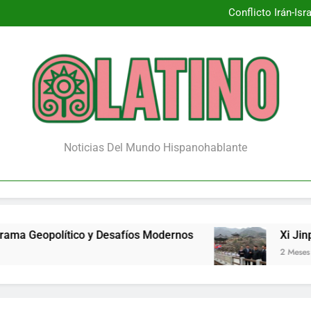
Conflicto Irán-Is
Xi Jinpin
¿Renace la 
Conflicto Irán-Is
Xi Jinpin
¿Renace la 
Noticias Del Mundo Hispanohablante
opolítico y Desafíos Modernos
Xi Jinping: ¿Un
2 Meses Atrás