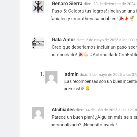
Genaro Sierra
dice:
28 de diciembre de 2024 
¡Paso 5: Celebra tus logros! ¡Incluyan una
faciales y smoothies saludables!
Gala Amor
dice:
2 de mayo de 2025 a las 00:1
¡Creo que deberíamos incluir un paso secr
autocuidado!
#AutocuidadoConEstil
admin
dice:
2 de mayo de 2025 a las 07
¡Las recompensas son un buen incentiv
premios!
Alcibíades
dice:
14 de julio de 2025 a las 12:18
¡Parece un buen plan! ¿Alguien más se sie
personalizado? ¡Necesito ayuda!