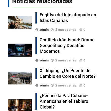
Noticias relacionadas
Fugitivo del lujo atrapado en
Islas Canarias
admin
2 meses atrás
0
Conflicto Irán-Israel: Drama
Geopolítico y Desafíos
Modernos
admin
2 meses atrás
0
Xi Jinping: ¿Un Puente de
Cambio en Corea del Norte?
admin
2 meses atrás
0
¿Renace la Paz Cubano-
Americana en el Tablero
Global?