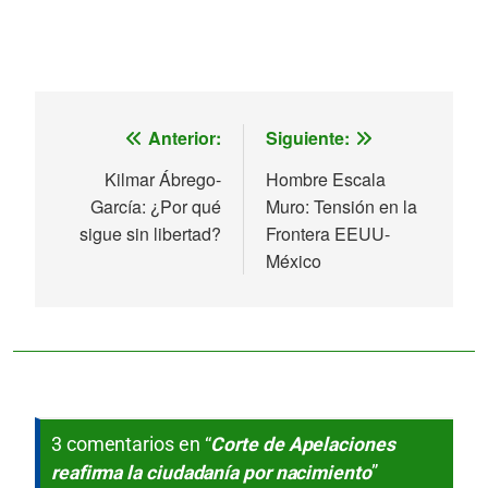
Navegación
Anterior:
Siguiente:
Kilmar Ábrego-
Hombre Escala
de
García: ¿Por qué
Muro: Tensión en la
sigue sin libertad?
Frontera EEUU-
entradas
México
3 comentarios en “
Corte de Apelaciones
reafirma la ciudadanía por nacimiento
”