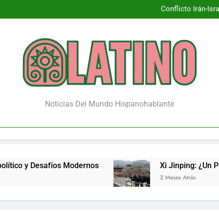
Conflicto Irán-Is
Xi Jinpin
¿Renace la 
Conflicto Irán-Is
Xi Jinpin
¿Renace la 
Noticias Del Mundo Hispanohablante
fíos Modernos
Xi Jinping: ¿Un Puente de Cambi
2 Meses Atrás