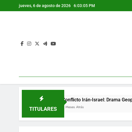
Saltar
jueves, 6 de agosto de 2026
6:03:06 PM
al
contenido
Conflicto Irán-Israel: Drama Geopolítico y Desa
2 Meses Atrás
TITULARES