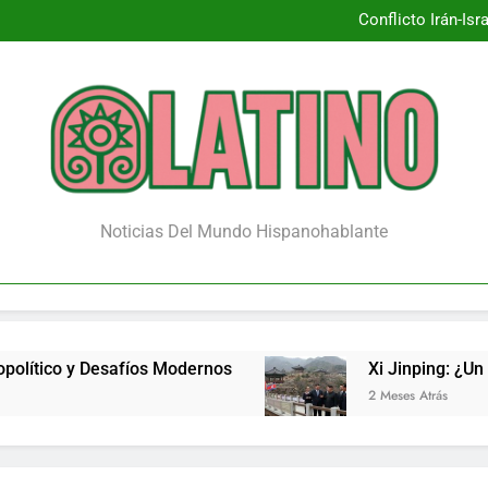
Conflicto Irán-Is
Xi Jinpin
¿Renace la 
Conflicto Irán-Is
Xi Jinpin
¿Renace la 
Noticias Del Mundo Hispanohablante
esafíos Modernos
Xi Jinping: ¿Un Puente de Ca
2 Meses Atrás