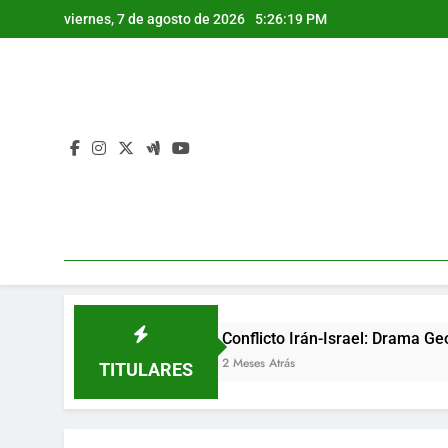
Saltar
viernes, 7 de agosto de 2026
5:26:20 PM
al
contenido
Conflicto Irán-Israel: Drama Geopolítico y D
2 Meses Atrás
TITULARES